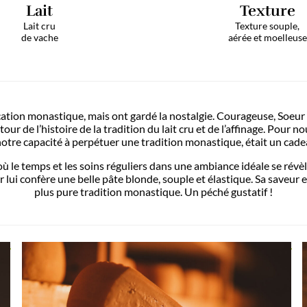
Lait
Lait cru
de vache
ssé leur fabrication monastique, mais ont gardé la nos
ciation autour de l’histoire de la tradition du lait cr
croyance en notre capacité à perpétuer une tradition 
pe cruciale, où le temps et les soins réguliers dans u
é». Ce séjour lui confère une belle pâte blonde, soup