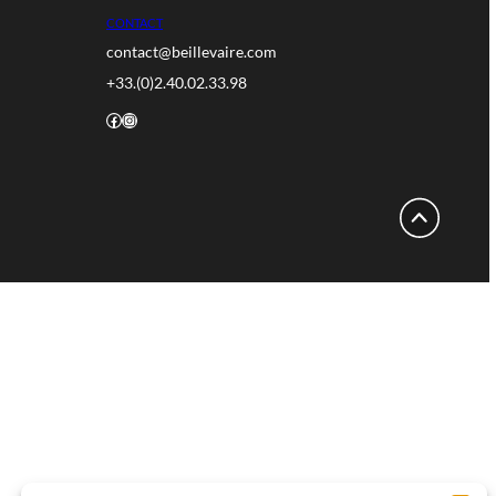
 en ligne
CONTACT
s trouver
contact@beil
s
ns légales
+33.(0)2.40.0