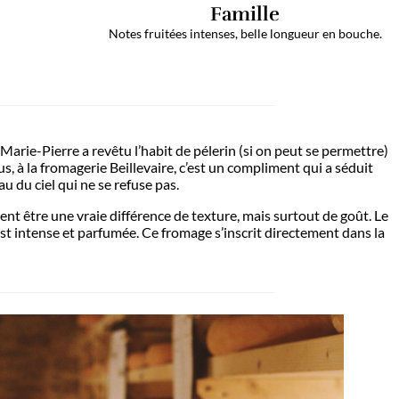
Texture
Texture souple,
Notes fru
aérée et moelleuse
talgie. Courageuse, Soeur Marie-Pierre a revêtu l’hab
u et de l’affinage. Pour nous, à la fromagerie Beilleva
monastique, était un cadeau du ciel qui ne se refuse 
ne ambiance idéale se révèlent être une vraie différen
le et élastique. Sa saveur est intense et parfumée. Ce