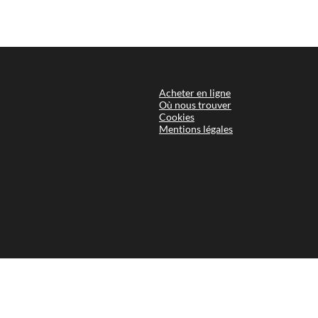
Yaourts
au lait entier
Une rec
e bon goût authentique du yaourt avec sa pellicule
de crème.
Les découvrir
Acheter
Où nou
Cookie