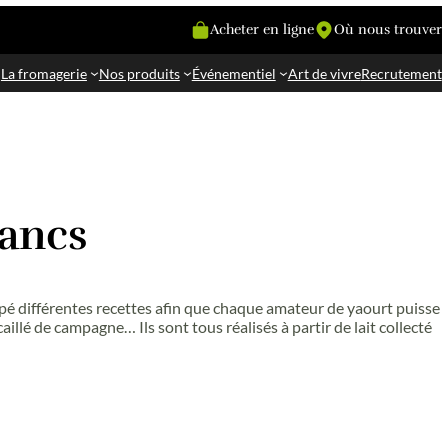
La fromagerie
Nos produit
omages blancs
ntique. Nous avons développé différentes recettes af
uits, fromage blanc lissé, caillé de campagne… Ils sont
rs de Machecoul.