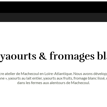
Nos yaourts & fr
au sein de notre atelier de Machecoul en Loire-Atla
« à l’ancienne », yaourts au lait entier, yaourts aux fr
dans les fermes aux alentou